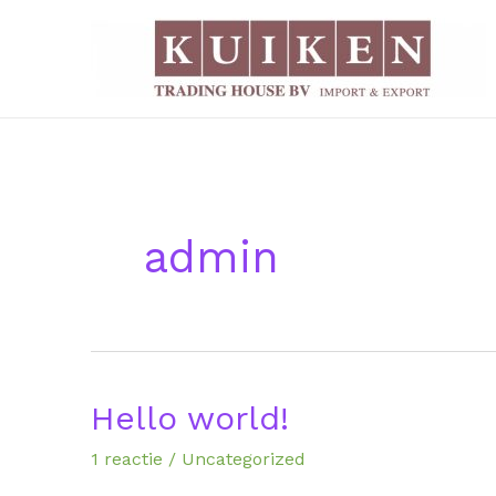
Ga
naar
de
inhoud
admin
Hello world!
Hello
world!
1 reactie
/
Uncategorized